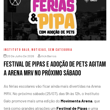
INSTITUTO GALO
,
NOTICIAS
,
SEM CATEGORIA
20 De Julho De 2026
Vick Barros
Festival de Pipas e adoção de pets agitam
a Arena MRV no próximo sábado
As férias escolares vão ficar ainda mais divertidas na Arena
MRV. No próximo sábado (25/07), das 9h às 12h, o Instituto
Galo promove mais uma edição do
Movimenta Arena
, que
terá como grandes atrações um
Festival de Pipas
e uma