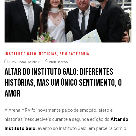
INSTITUTO GALO
,
NOTICIAS
,
SEM CATEGORIA
1 De Junho De 2026
Vick Barros
Altar do Instituto Galo: diferentes
histórias, mas um único sentimento, o
amor
A Arena MRV foi novamente palco de emoção, afeto e
histórias inesquecíveis durante a segunda edição do
Altar do
Instituto Galo,
evento do Instituto Galo, em parceira com o