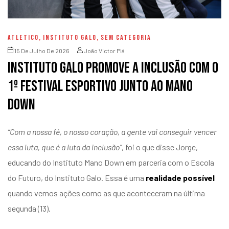
ATLETICO
,
INSTITUTO GALO
,
SEM CATEGORIA
15 De Julho De 2026
João Victor Plá
Instituto Galo promove a inclusão com o
1º Festival Esportivo junto ao Mano
Down
“
Com a nossa fé, o nosso coração, a gente vai conseguir vencer
essa luta, que é a luta da inclusão
”
, foi o que disse Jorge,
educando do Instituto Mano Down em parceria com o Escola
do Futuro, do Instituto Galo. Essa é uma
realidade possível
quando vemos ações como as que aconteceram na última
segunda (13).