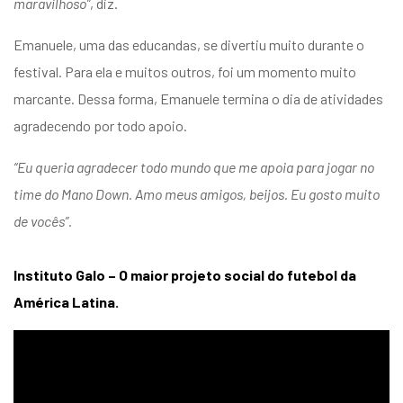
maravilhoso”
, diz.
Emanuele, uma das educandas, se divertiu muito durante o
festival. Para ela e muitos outros, foi um momento muito
marcante. Dessa forma, Emanuele termina o dia de atividades
agradecendo por todo apoio.
“
Eu queria agradecer todo mundo que me apoia para jogar no
time do Mano Down. Amo meus amigos, beijos. Eu gosto muito
de vocês”.
Instituto Galo – O maior projeto social do futebol da
América Latina.