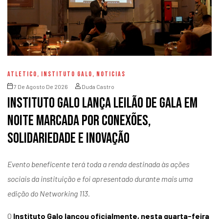
ATLETICO
,
INSTITUTO GALO
,
NOTICIAS
7 De Agosto De 2026
Duda Castro
Instituto Galo lança Leilão de Gala em
noite marcada por conexões,
solidariedade e inovação
Evento beneficente terá toda a renda destinada às ações
sociais da instituição e foi apresentado durante mais uma
edição do Networking 113.
O
Instituto Galo lançou oficialmente, nesta quarta-feira