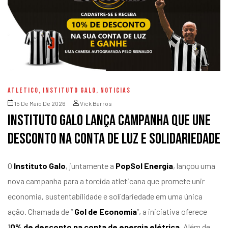
ATLETICO
,
INSTITUTO GALO
,
NOTICIAS
15 De Maio De 2026
Vick Barros
Instituto Galo lança campanha que une
desconto na conta de luz e solidariedade
O
Instituto Galo
, juntamente a
PopSol Energia
, lançou uma
nova campanha para a torcida atleticana que promete unir
economia, sustentabilidade e solidariedade em uma única
ação. Chamada de “
Gol de Economia
”, a iniciativa oferece
1
0% de desconto na conta de energia elétrica.
Além de