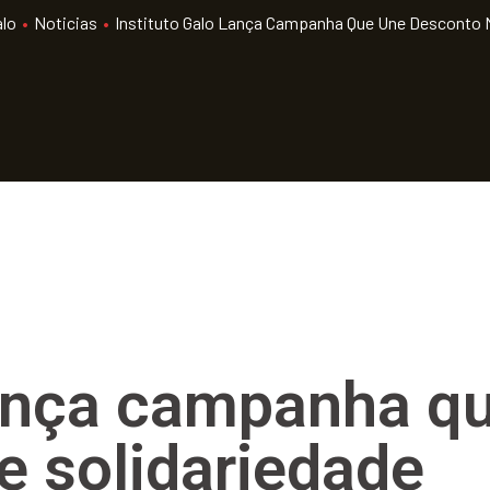
alo
•
Noticias
•
Instituto Galo Lança Campanha Que Une Desconto N
 lança campanha q
 e solidariedade