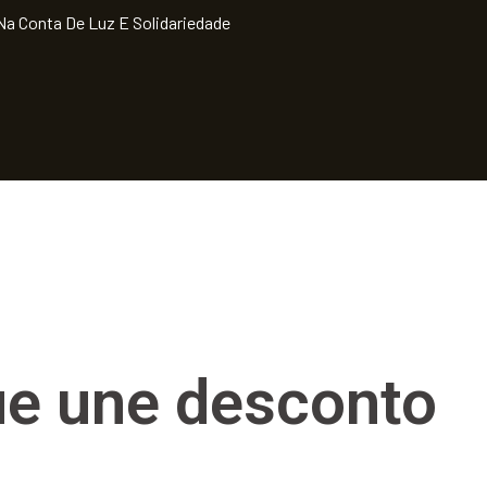
a Conta De Luz E Solidariedade
ue une desconto