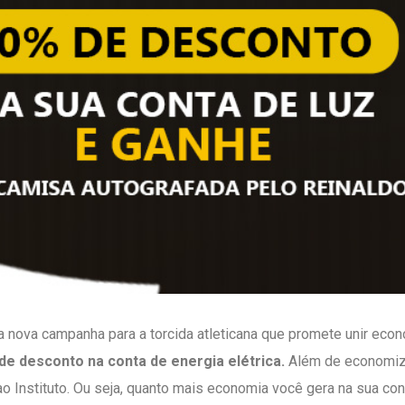
a nova campanha para a torcida atleticana que promete unir eco
de desconto na conta de energia elétrica.
Além de economiz
o Instituto. Ou seja, quanto mais economia você gera na sua con