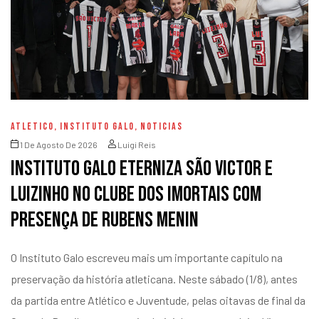
ATLETICO
,
INSTITUTO GALO
,
NOTICIAS
1 De Agosto De 2026
Luigi Reis
Instituto Galo eterniza São Victor e
Luizinho no Clube dos Imortais com
presença de Rubens Menin
O Instituto Galo escreveu mais um importante capítulo na
preservação da história atleticana. Neste sábado (1/8), antes
da partida entre Atlético e Juventude, pelas oitavas de final da