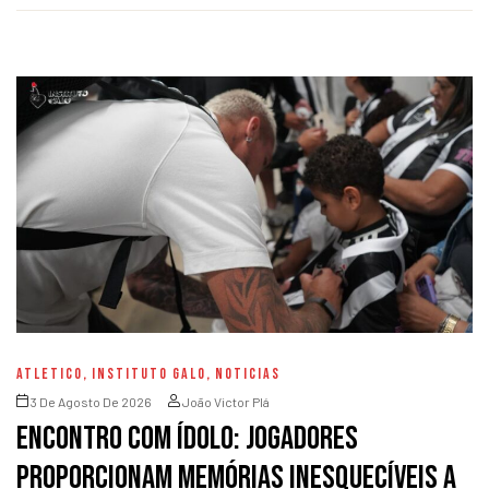
ATLETICO
,
INSTITUTO GALO
,
NOTICIAS
3 De Agosto De 2026
João Victor Plá
Encontro com Ídolo: jogadores
proporcionam memórias inesquecíveis a