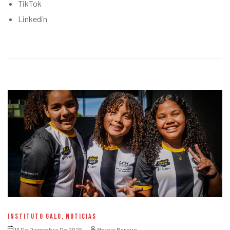
TikTok
Linkedin
INSTITUTO GALO
,
NOTICIAS
13 De Dezembro De 2025
Marcio Pereira