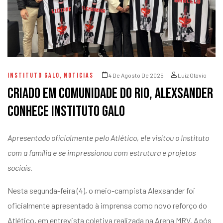
INSTITUTO GALO
,
NOTICIAS
4 De Agosto De 2025
Luiz Otavio
Criado em comunidade do Rio, Alexsander
conhece Instituto Galo
Apresentado oficialmente pelo Atlético, ele visitou o Instituto
com a família e se impressionou com estrutura e projetos
sociais.
Nesta segunda-feira (4), o meio-campista Alexsander foi
oficialmente apresentado à imprensa como novo reforço do
Atlético, em entrevista coletiva realizada na Arena MRV. Após