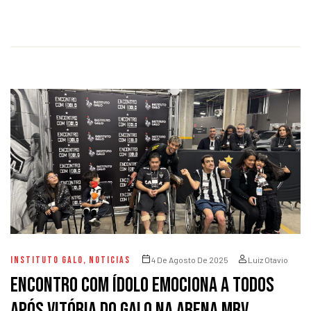
INSTITUTO GALO
,
NOTICIAS
4 De Agosto De 2025
Luiz Otavio
Encontro com Ídolo emociona a todos
após vitória do Galo na Arena MRV