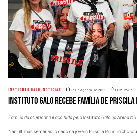
entários
INSTITUTO GALO
,
NOTICIAS
27 De Agosto De 2025
Luiz Otavio
Instituto Galo recebe família de Priscil
Família da atleticana é acolhida pelo Instituto Galo na Arena M
Nas últimas semanas, o caso da jovem Priscila Mundim chocou M