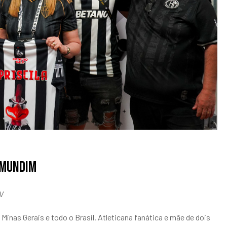
a Mundim
RV
inas Gerais e todo o Brasil. Atleticana fanática e mãe de dois