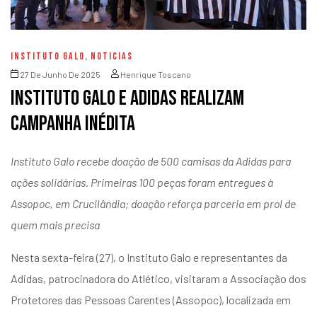
INSTITUTO GALO
,
NOTICIAS
27 De Junho De 2025
Henrique Toscano
Instituto Galo e Adidas realizam
campanha inédita
Instituto Galo recebe doação de 500 camisas da Adidas para
ações solidárias. Primeiras 100 peças foram entregues à
Assopoc, em Crucilândia; doação reforça parceria em prol de
quem mais precisa
Nesta sexta-feira (27), o Instituto Galo e representantes da
Adidas, patrocinadora do Atlético, visitaram a Associação dos
Protetores das Pessoas Carentes (Assopoc), localizada em