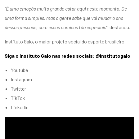
“É uma emoção muito grande estar aqui neste momento. De
uma forma simples, mas a gente sabe que vai mudar o ano
dessas pessoas, com essas camisas tão especiais”
, destacou.
Instituto Galo, o maior projeto social do esporte brasileiro.
Siga o Instituto Galo nas redes sociais: @institutogalo
Youtube
Instagram
Twitter
TikTok
Linkedin