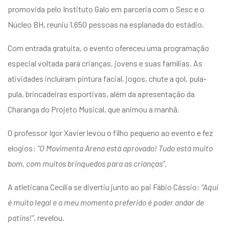
entários
promovida pelo Instituto Galo em parceria com o Sesc e o
Núcleo BH, reuniu 1.650 pessoas na esplanada do estádio.
Com entrada gratuita, o evento ofereceu uma programação
especial voltada para crianças, jovens e suas famílias. As
atividades incluíram pintura facial, jogos, chute a gol, pula-
pula, brincadeiras esportivas, além da apresentação da
Charanga do Projeto Musical, que animou a manhã.
O professor Igor Xavier levou o filho pequeno ao evento e fez
elogios:
”O Movimenta Arena está aprovado! Tudo está muito
bom, com muitos brinquedos para as crianças”
.
A atleticana Cecília se divertiu junto ao pai Fábio Cássio:
“Aqui
é muito legal e o meu momento preferido é poder andar de
patins!”
, revelou.