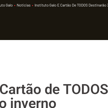
tuto Galo
•
Noticias
•
Instituto Galo E Cartão De TODOS Destinarão 
e Cartão de TODOS
o inverno