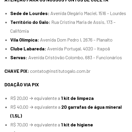
Sede de Lourdes:
Avenida Olegário Maciel, 1516 – Lourdes
Território do Galo:
Rua Cristina Maria de Assis, 173 –
Califórnia
Vila Olímpica:
Avenida Dom Pedro I, 2676 – Planalto
Clube Labareda:
Avenida Portugal, 4020 – Itapoã
Servas:
Avenida Cristóvão Colombo, 683 – Funcionários
CHAVE PIX:
contato@institutogalo.com.br
DOAÇÃO VIA PIX
R$ 20,00 → equivalente a
1 kit de limpeza
R$ 40,00 → equivalente a
20 garrafas de água mineral
(1,5L)
R$ 70,00 → equivalente a
1 kit de higiene