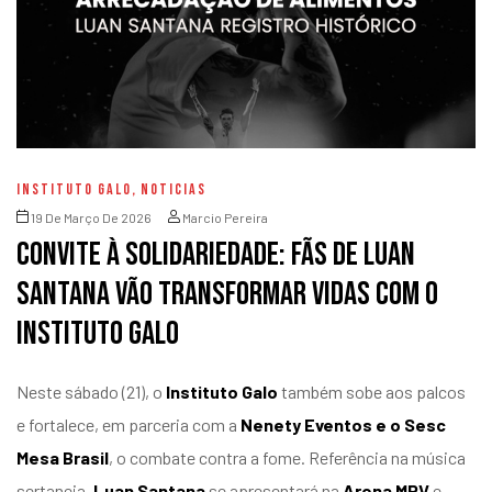
INSTITUTO GALO
,
NOTICIAS
19 De Março De 2026
Marcio Pereira
Convite à solidariedade: fãs de Luan
Santana vão transformar vidas com o
Instituto Galo
Neste sábado (21), o
Instituto Galo
também sobe aos palcos
e fortalece, em parceria com a
Nenety Eventos e o Sesc
Mesa Brasil
, o combate contra a fome. Referência na música
sertaneja,
Luan Santana
se apresentará na
Arena MRV
e,