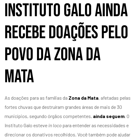
Instituto Galo ainda
recebe doações pelo
povo da Zona da
Mata
As doações para as famílias da
Zona da Mata
, afetadas pelas
fortes chuvas que destruíram grandes áreas de mais de 30
municípios, segundo órgãos competentes,
ainda seguem
. O
Instituto Galo esteve
in loco
para entender as necessidades e
direcionar os donativos recolhidos. Você também pode ajudar