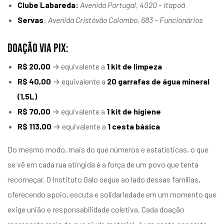
Clube Labareda:
Avenida Portugal, 4020 – Itapoã
Servas
:
Avenida Cristóvão Colombo, 683 – Funcionários
DOAÇÃO VIA PIX:
R$ 20,00
→ equivalente a
1 kit de limpeza
R$ 40,00
→ equivalente a
20 garrafas de água mineral
(1,5L)
R$ 70,00
→ equivalente a
1 kit de higiene
R$ 113,00
→ equivalente a
1 cesta básica
Do mesmo modo, mais do que números e estatísticas, o que
se vê em cada rua atingida é a força de um povo que tenta
recomeçar. O Instituto Galo segue ao lado dessas famílias,
oferecendo apoio, escuta e solidariedade em um momento que
exige união e responsabilidade coletiva. Cada doação