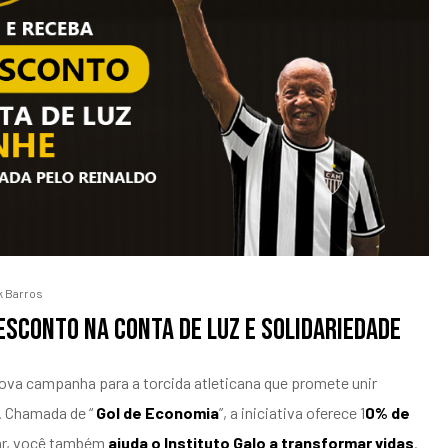
k Barros
esconto na conta de luz e solidariedade
ova campanha para a torcida atleticana que promete unir
. Chamada de “
Gol de Economia
”, a iniciativa oferece 1
0% de
r, você também
ajuda o Instituto Galo a transformar vidas
.