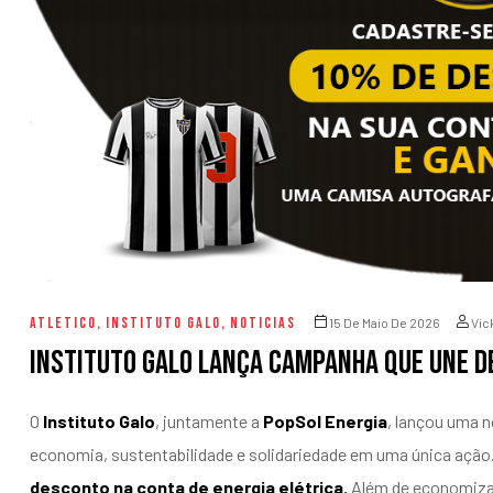
entários
ATLETICO
,
INSTITUTO GALO
,
NOTICIAS
15 De Maio De 2026
Vic
Instituto Galo lança campanha que une d
O
Instituto Galo
, juntamente a
PopSol Energia
, lançou uma n
economia, sustentabilidade e solidariedade em uma única ação
desconto na conta de energia elétrica.
Além de economiza