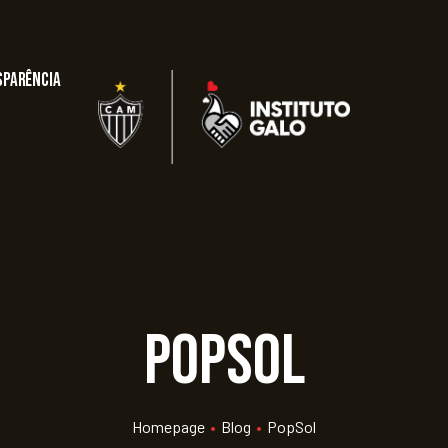
sparência
PopSol
Homepage
•
Blog
•
PopSol