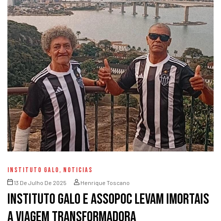
INSTITUTO GALO
,
NOTICIAS
13 De Julho De 2025
Henrique Toscano
Instituto Galo e Assopoc levam Imortais
a viagem transformadora