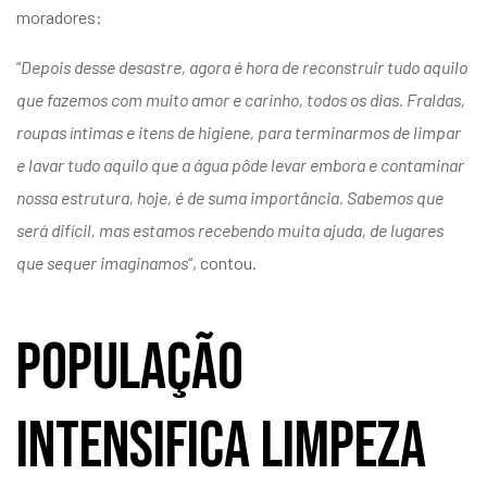
moradores:
“
Depois desse desastre, agora é hora de reconstruir tudo aquilo
que fazemos com muito amor e carinho, todos os dias. Fraldas,
roupas íntimas e itens de higiene, para terminarmos de limpar
e lavar tudo aquilo que a água pôde levar embora e contaminar
nossa estrutura, hoje, é de suma importância. Sabemos que
será difícil, mas estamos recebendo muita ajuda, de lugares
que sequer imaginamos
“, contou.
População
intensifica limpeza