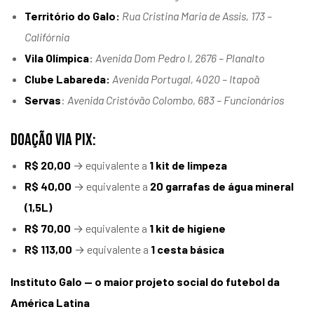
Território do Galo:
Rua Cristina Maria de Assis, 173 –
Califórnia
Vila Olímpica
:
Avenida Dom Pedro I, 2676 – Planalto
Clube Labareda:
Avenida Portugal, 4020 – Itapoã
Servas
:
Avenida Cristóvão Colombo, 683 – Funcionários
DOAÇÃO VIA PIX:
R$ 20,00
→ equivalente a
1 kit de limpeza
R$ 40,00
→ equivalente a
20 garrafas de água mineral
(1,5L)
R$ 70,00
→ equivalente a
1 kit de higiene
R$ 113,00
→ equivalente a
1 cesta básica
Instituto Galo — o maior projeto social do futebol da
América Latina