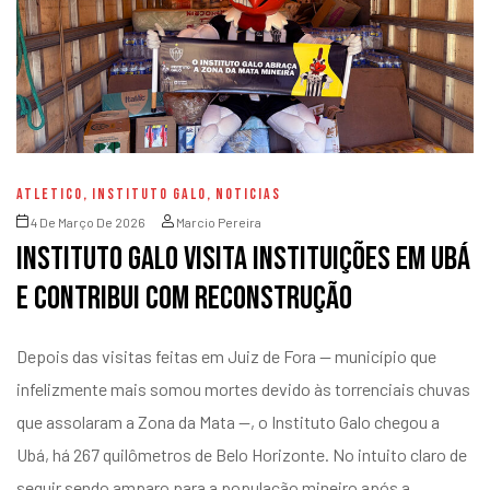
ATLETICO
,
INSTITUTO GALO
,
NOTICIAS
4 De Março De 2026
Marcio Pereira
Instituto Galo visita instituições em Ubá
e contribui com reconstrução
Depois das visitas feitas em Juiz de Fora —
município que
infelizmente mais somou mortes devido às torrenciais chuvas
que assolaram a Zona da Mata
—, o Instituto Galo chegou a
Ubá, há 267 quilômetros de Belo Horizonte. No intuito claro de
seguir sendo amparo para a população mineiro após a