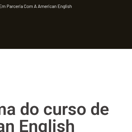
s Em Parceria Com A American English
rma do curso de
an English