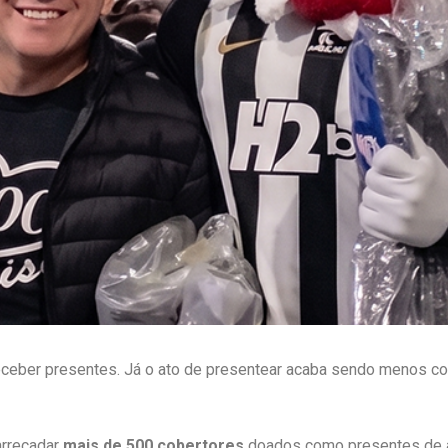
eceber presentes. Já o ato de presentear acaba sendo menos co
 arrecadar
mais de 500 cobertores
doados como presentes de a