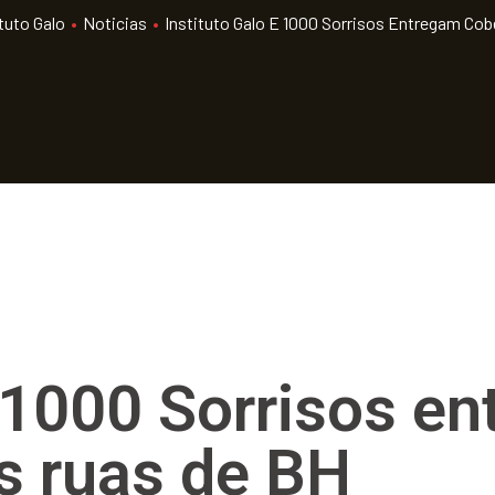
tuto Galo
•
Noticias
•
Instituto Galo E 1000 Sorrisos Entregam Co
e 1000 Sorrisos e
s ruas de BH