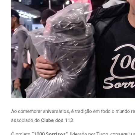
Ao comemorar aniversários, é tradição em todo o mundo r
associado do
Clube dos 113
.
O projeto
“1000 Sorrisos”
, liderado por Tiago, conseguiu