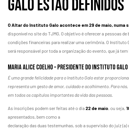
Galo estão definidos
O Altar do Instituto Galo acontece em 29 de maio, numa se
disponível no site do
TJMG
. O objetivo é oferecer a pessoas de
condições financeiras para realizar uma cerimônia. O Instituto 
será responsável por toda a organização do evento, que já tem 
MARIA ALICE COELHO – PRESIDENTE DO INSTITUTO GALO
É uma grande felicidade para o Instituto Galo estar proporcion
representa um gesto de amor, cuidado e acolhimento. Para nós, p
em todos os capítulos importantes da vida das pessoas.
As inscrições podem ser feitas até o dia
22 de maio
, ou seja,
1
apresentados, bem como a
declaração das duas testemunhas, sob a supervisão do juiz (a) 