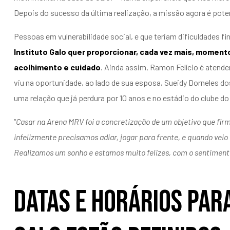
Depois do sucesso da última realização, a missão agora é poten
Pessoas em vulnerabilidade social, e que teriam dificuldades f
Instituto Galo quer proporcionar, cada vez mais, momen
acolhimento e cuidado
. Ainda assim, Ramon Felício é atende
viu na oportunidade, ao lado de sua esposa, Sueidy Dorneles dos 
uma relação que já perdura por 10 anos e no estádio do clube d
“
Casar na Arena MRV foi a concretização de um objetivo que fir
infelizmente precisamos adiar, jogar para frente, e quando veio
Realizamos um sonho e estamos muito felizes, com o sentimento
Datas e horários para