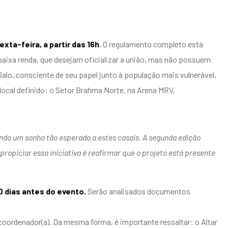
xta-feira, a partir das 16h
. O regulamento completo está
 baixa renda, que desejam oficializar a união, mas não possuem
Galo, consciente de seu papel junto à população mais vulnerável,
local definido: o Setor Brahma Norte, na Arena MRV.
ando um sonho tão esperado a estes casais. A segunda edição
ropiciar essa iniciativa é reafirmar que o projeto está presente
0 dias antes do evento.
Serão analisados documentos
coordenador(a). Da mesma forma, é importante ressaltar: o Altar