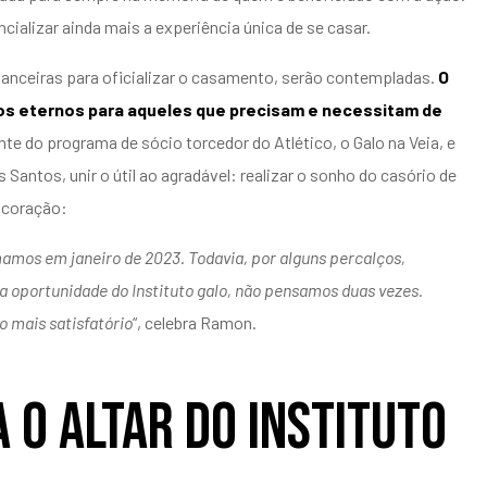
cializar ainda mais a experiência única de se casar.
inanceiras para oficializar o casamento, serão contempladas.
O
tos eternos para aqueles que precisam e necessitam de
nte do programa de sócio torcedor do Atlético, o Galo na Veia, e
Santos, unir o útil ao agradável: realizar o sonho do casório de
o coração:
mamos em janeiro de 2023. Todavia, por alguns percalços,
 a oportunidade do Instituto galo, não pensamos duas vezes.
 mais satisfatório
“, celebra Ramon.
 o Altar do Instituto