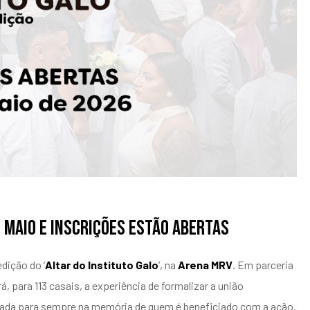
m maio e inscrições estão abertas
dição do ‘
Altar do Instituto Galo
‘, na
Arena MRV
. Em parceria
á, para 113 casais, a experiência de formalizar a união
cada para sempre na memória de quem é beneficiado com a ação.