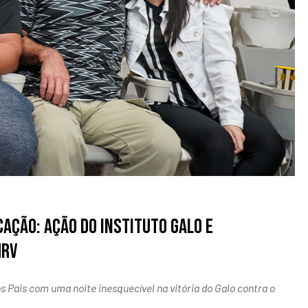
cação: ação do Instituto Galo e
MRV
s Pais com uma noite inesquecível na vitória do Galo contra o