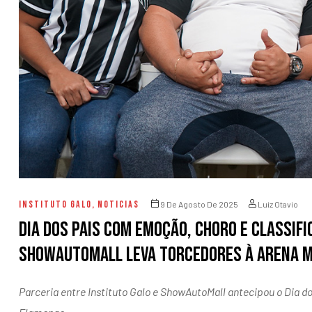
entários
INSTITUTO GALO
,
NOTICIAS
9 De Agosto De 2025
Luiz Otavio
Dia dos Pais com Emoção, Choro e Classifi
ShowAutoMall leva torcedores à Arena 
Parceria entre Instituto Galo e ShowAutoMall antecipou o Dia do