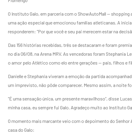
Flamengo
O Instituto Galo, em parceria com o ShowAutoMall — shopping
uma ação especial que emocionou famílias atleticanas. A inici
responderem: “Por que você e seu pai merecem estar na decisão
Das 156 histórias recebidas, três se destacaram e foram premi
no dia 06/08, na Arena MRV. As vencedoras foram Stephania Le
o amor pelo Atlético como elo entre gerações — pais, filhos e fi
Danielle e Stephania viveram a emoção da partida acompanhada
um imprevisto, não pôde comparecer. Mesmo assim, a noite foi
“É uma sensação única, um presente maravilhoso”, disse Lucas F
minha casa, eu sempre fui Galo. Agradeço muito ao Instituto Ga
O momento mais marcante veio com o depoimento do Senhor Ant
casa do Galo: