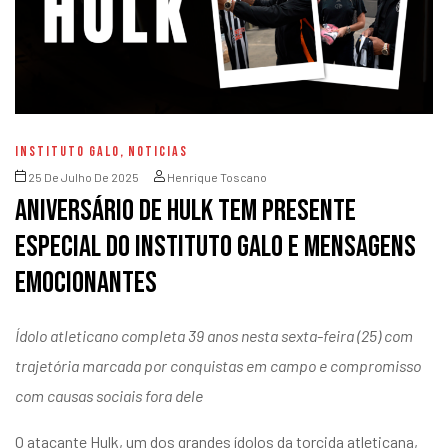
INSTITUTO GALO
,
NOTICIAS
25 De Julho De 2025
Henrique Toscano
Aniversário de Hulk tem presente
especial do Instituto Galo e mensagens
emocionantes
Ídolo atleticano completa 39 anos nesta sexta-feira (25) com
trajetória marcada por conquistas em campo e compromisso
com causas sociais fora dele
O atacante Hulk, um dos grandes ídolos da torcida atleticana,