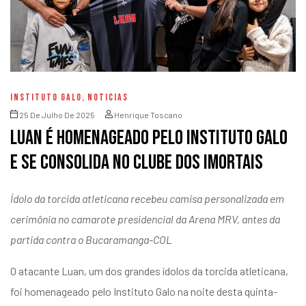
INSTITUTO GALO
,
NOTICIAS
25 De Julho De 2025
Henrique Toscano
Luan é homenageado pelo Instituto Galo
e se consolida no Clube dos Imortais
Ídolo da torcida atleticana recebeu camisa personalizada em
cerimônia no camarote presidencial da Arena MRV, antes da
partida contra o Bucaramanga-COL
O atacante Luan, um dos grandes ídolos da torcida atleticana,
foi homenageado pelo Instituto Galo na noite desta quinta-