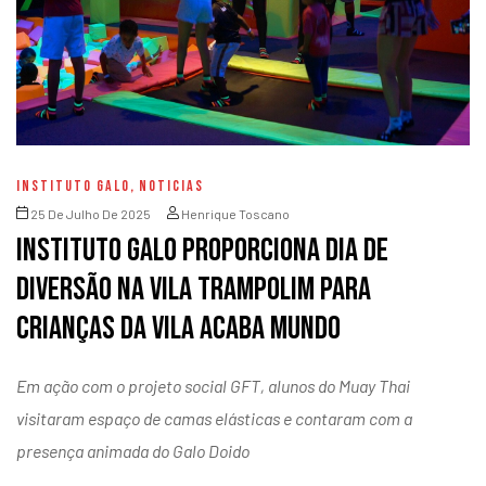
INSTITUTO GALO
,
NOTICIAS
25 De Julho De 2025
Henrique Toscano
Instituto Galo proporciona dia de
diversão na Vila Trampolim para
crianças da Vila Acaba Mundo
Em ação com o projeto social GFT, alunos do Muay Thai
visitaram espaço de camas elásticas e contaram com a
presença animada do Galo Doido