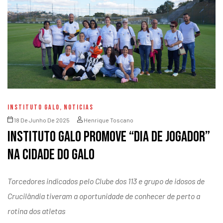
INSTITUTO GALO
,
NOTICIAS
18 De Junho De 2025
Henrique Toscano
Instituto Galo promove “Dia de Jogador”
na Cidade do Galo
Torcedores indicados pelo Clube dos 113 e grupo de idosos de
Crucilândia tiveram a oportunidade de conhecer de perto a
rotina dos atletas