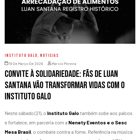
INSTITUTO GALO
,
NOTICIAS
19 De Março De 2026
Marcio Pereira
Convite à solidariedade: fãs de Luan
Santana vão transformar vidas com o
Instituto Galo
Neste sábado (21), o
Instituto Galo
também sobe aos palcos
e fortalece, em parceria com a
Nenety Eventos e o Sesc
Mesa Brasil
, o combate contra a fome. Referência na música