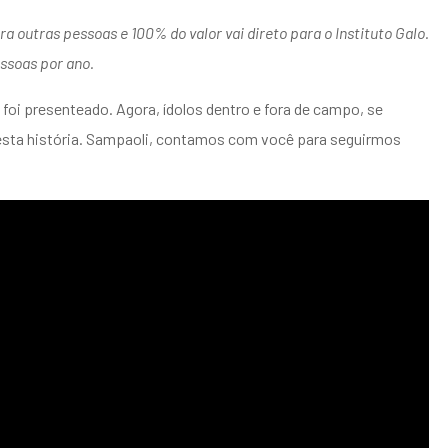
 outras pessoas e 100% do valor vai direto para o Instituto Galo.
ssoas por ano.
foi presenteado. Agora, ídolos dentro e fora de campo, se
desta história. Sampaoli, contamos com você para seguirmos