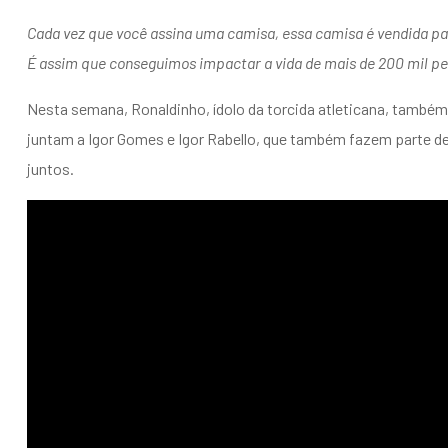
Cada vez que você assina uma camisa, essa camisa é vendida para
É assim que conseguimos impactar a vida de mais de 200 mil pe
Nesta semana, Ronaldinho, ídolo da torcida atleticana, também 
juntam a Igor Gomes e Igor Rabello, que também fazem parte 
juntos.