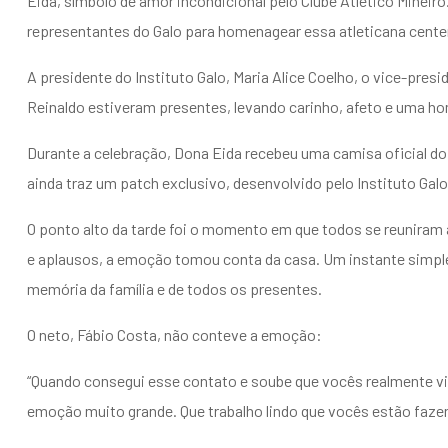
Eida, símbolo de amor incondicional pelo Clube Atlético Minei
representantes do Galo para homenagear essa atleticana cent
A presidente do Instituto Galo, Maria Alice Coelho, o vice-presi
Reinaldo estiveram presentes, levando carinho, afeto e uma 
Durante a celebração, Dona Eida recebeu uma camisa oficial d
ainda traz um patch exclusivo, desenvolvido pelo Instituto Ga
O ponto alto da tarde foi o momento em que todos se reuniram 
e aplausos, a emoção tomou conta da casa. Um instante simple
memória da família e de todos os presentes.
O neto, Fábio Costa, não conteve a emoção:
“Quando consegui esse contato e soube que vocês realmente vir
emoção muito grande. Que trabalho lindo que vocês estão faze