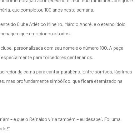
ro. A comemoração aconteceu hoje, reunindo familiares, amigos e
enária, que completou 100 anos nesta semana.
dente do Clube Atlético Mineiro, Márcio André, e o eterno ídolo
homenagem que emocionou a todos.
o clube, personalizada com seu nome e o número 100. A peça
lo especialmente para torcedores centenários.
ao redor da cama para cantar parabéns. Entre sorrisos, lágrimas
s, mas profundamente simbólico, que ficará eternizado na
iam – e que o Reinaldo viria também – eu desabei. Foi uma
ndo!”