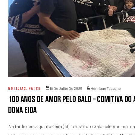
entários
NOTICIAS
,
PATCH
18 De Julho De 2025
Henrique Toscano
100 ANOS DE AMOR PELO GALO – Comitiva do 
Dona Eida
Na tarde desta quinta-feira (18), o Instituto Galo celebrou um