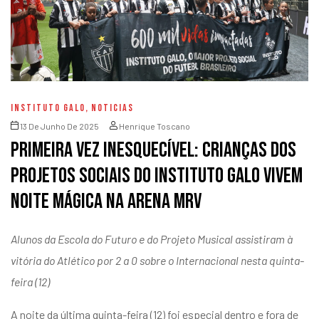
INSTITUTO GALO
,
NOTICIAS
13 De Junho De 2025
Henrique Toscano
Primeira vez inesquecível: crianças dos
projetos sociais do Instituto Galo vivem
noite mágica na Arena MRV
Alunos da Escola do Futuro e do Projeto Musical assistiram à
vitória do Atlético por 2 a 0 sobre o Internacional nesta quinta-
feira (12)
A noite da última quinta-feira (12) foi especial dentro e fora de