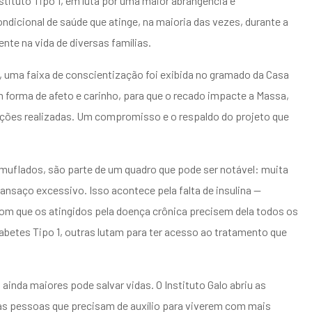
 Instituto Tipo 1, em luta por uma maior abrangência e
dicional de saúde que atinge, na maioria das vezes, durante a
nte na vida de diversas famílias.
 uma faixa de conscientização foi exibida no gramado da Casa
 forma de afeto e carinho, para que o recado impacte a Massa,
ações realizadas. Um compromisso e o respaldo do projeto que
uflados, são parte de um quadro que pode ser notável: muita
ansaço excessivo. Isso acontece pela falta de insulina —
com que os atingidos pela doença crônica precisem dela todos os
iabetes Tipo 1, outras lutam para ter acesso ao tratamento que
 ainda maiores pode salvar vidas. O Instituto Galo abriu as
das pessoas que precisam de auxílio para viverem com mais