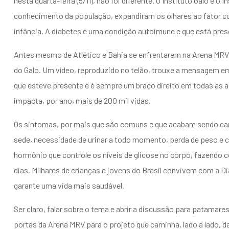
nesta quarta-feira (5/11), não foi diferente. O Instituto Galo e o
conhecimento da população, expandiram os olhares ao fator con
infância. A diabetes é uma condição autoimune e que está prese
Antes mesmo de Atlético e Bahia se enfrentarem na Arena MRV,
do Galo. Um vídeo, reproduzido no telão, trouxe a mensagem em
que esteve presente e é sempre um braço direito em todas as 
impacta, por ano, mais de 200 mil vidas.
Os sintomas, por mais que são comuns e que acabam sendo cam
sede, necessidade de urinar a todo momento, perda de peso e c
hormônio que controle os níveis de glicose no corpo, fazendo 
dias. Milhares de crianças e jovens do Brasil convivem com a D
garante uma vida mais saudável.
Ser claro, falar sobre o tema e abrir a discussão para patamares
portas da Arena MRV para o projeto que caminha, lado a lado, 