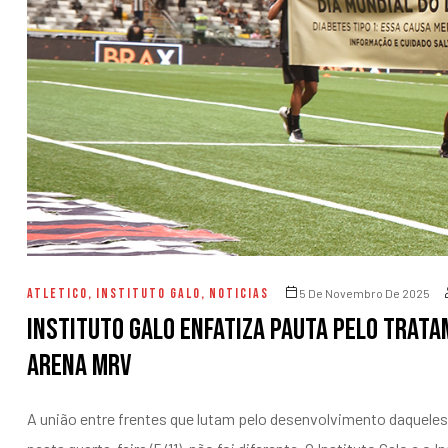
entários
ATLETICO
,
INSTITUTO GALO
,
NOTICIAS
5 De Novembro De 2025
Instituto Galo enfatiza pauta pelo trat
Arena MRV
A união entre frentes que lutam pelo desenvolvimento daquele