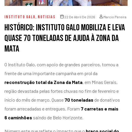
INSTITUTO GALO
,
NOTICIAS
22 De Abril De 2026
Marcio Pereira
Histórico: Instituto Galo mobiliza e leva
quase 70 toneladas de ajuda à Zona da
Mata
O Instituto Galo, com apoio de grandes parceiros, tomou a
frente de uma importante campanha em prol da
reconstrução total da Zona da Mata
, em Minas Gerais,
região devastada pelas fortes chuvas no fim de fevereiro e
início do mês de março. Quase
70 toneladas
de donativos
foram arrecadadas e entregues. Foram
7 carretas e mais
6
caminhões
saindo de Belo Horizonte.
Número este que reflete o impacto que o
braço social do