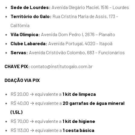
Sede de Lourdes:
Avenida Olegário Maciel, 1516 – Lourdes
Território do Galo:
Rua Cristina Maria de Assis, 173 –
Califórnia
Vila Olímpica:
Avenida Dom Pedro I, 2676 – Planalto
Clube Labareda:
Avenida Portugal, 4020 – Itapoã
Servas:
Avenida Cristóvão Colombo, 683 – Funcionários
CHAVE PIX:
contato@institutogalo.com.br
DOAÇÃO VIA PIX
R$ 20,00 → equivalente a
1 kit de limpeza
R$ 40,00 → equivalente a
20 garrafas de água mineral
(1,5L)
R$ 70,00 → equivalente a
1 kit de higiene
R$ 113,00 → equivalente a
1 cesta básica