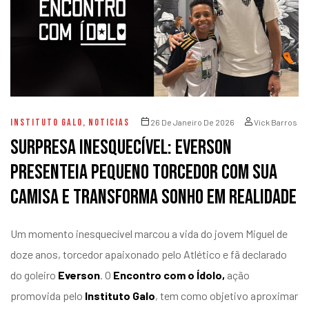
INSTITUTO GALO
,
NOTICIAS
26 De Janeiro De 2026
Vick Barros
Surpresa inesquecível: Everson
presenteia pequeno torcedor com sua
camisa e transforma sonho em realidade
Um momento inesquecível marcou a vida do jovem Miguel de
doze anos, torcedor apaixonado pelo Atlético e fã declarado
do goleiro
Everson
. O
Encontro com o Ídolo,
ação
promovida pelo
Instituto Galo
, tem como objetivo aproximar