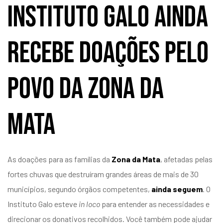
Instituto Galo ainda
recebe doações pelo
povo da Zona da
Mata
As doações para as famílias da
Zona da Mata
, afetadas pelas
fortes chuvas que destruíram grandes áreas de mais de 30
municípios, segundo órgãos competentes,
ainda seguem
. O
Instituto Galo esteve
in loco
para entender as necessidades e
direcionar os donativos recolhidos. Você também pode ajudar