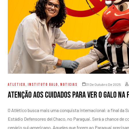
entários
ATLETICO
,
INSTITUTO GALO
,
NOTICIAS
31 De Outubro De 2025
Atenção aos cuidados para ver o Galo na 
O Atlético busca mais uma conquista internacional: a final da
Estádio Defensores del Chaco, no Paraguai. Será a chance de con
cenário sul-americano. Aqueles que forem ao Paraguai precisam