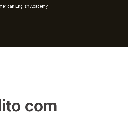
American English Academy
dito com