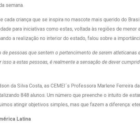
 da semana.
 cada criança que se inspira no mascote mais querido do Brasil
idade para iniciativas como estas, voltada às regiões de menor
ando a realização no interior do estado, falou sobre a importân
to de pessoas que sentem o pertencimento de serem atletican
nar isso a estas pessoas, é realmente a sensação de dever cump
 Adson da Silva Costa, as CEMEI´s Professora Marlene Ferreira 
talizando 848 alunos. Um número que preenche o intuito de esta
uimos atingir objetivos simples, mas que fazem a diferença: et
América Latina