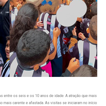
as entre os seis e os 10 anos de idade. A atração que mais
ais carente e afastada. As visitas se iniciaram no início