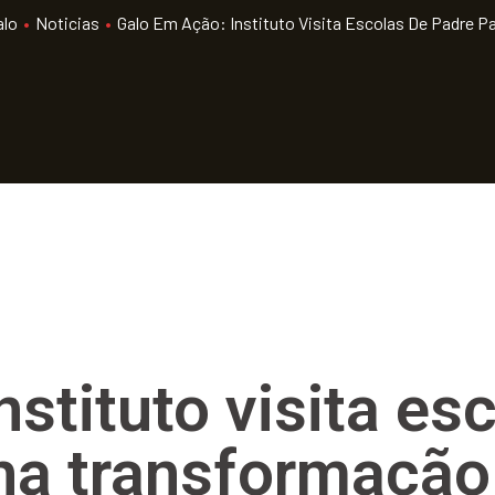
alo
•
Noticias
•
Galo Em Ação: Instituto Visita Escolas De Padre 
nstituto visita es
lha transformação