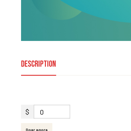
Description
$
0
Doar agora