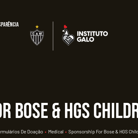
sparência
r Bose & HGS Child
rmulários De Doação
•
Medical
•
Sponsorship For Bose & HGS Child