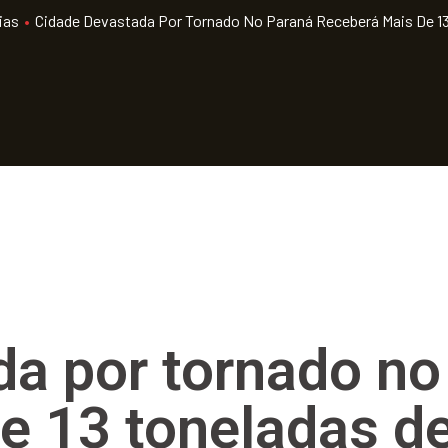
ias
•
Cidade Devastada Por Tornado No Paraná Receberá Mais De 13
da por tornado no
e 13 toneladas d