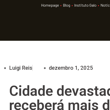
Homepage
•
Blog
•
Instituto Galo
•
Notic
Luigi Reis
dezembro 1, 2025
Cidade devasta
receberá mais d