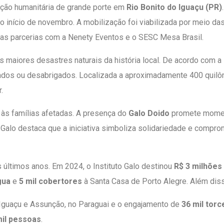
a ação humanitária de grande porte em
Rio Bonito do Iguaçu (PR)
no início de novembro. A mobilização foi viabilizada por meio d
las parcerias com a Nenety Eventos e o SESC Mesa Brasil.
s maiores desastres naturais da história local. De acordo com a 
dos ou desabrigados. Localizada a aproximadamente 400 quilôme
.
 às famílias afetadas. A presença do
Galo Doido
promete moment
o Galo destaca que a iniciativa simboliza solidariedade e co
s últimos anos. Em 2024, o Instituto Galo destinou
R$ 3 milhões
gua
e
5 mil cobertores
à Santa Casa de Porto Alegre. Além dis
 Iguaçu e Assunção, no Paraguai e o engajamento de
36 mil tor
mil pessoas
.