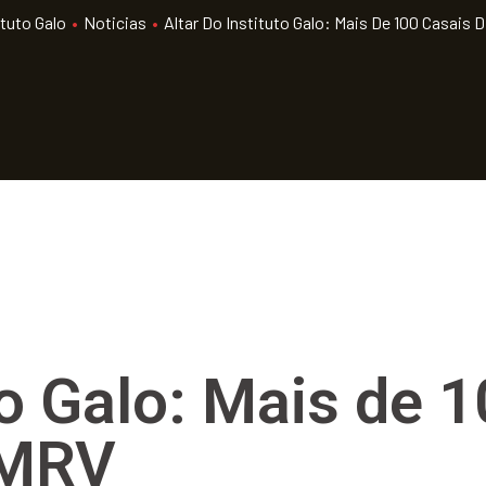
ituto Galo
•
Noticias
•
Altar Do Instituto Galo: Mais De 100 Casais
uto Galo: Mais de 
 MRV