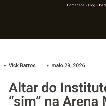
Homepage
•
Blog
•
Inst
Vick Barros
maio 29, 2026
Altar do Instit
“sim” na Arena