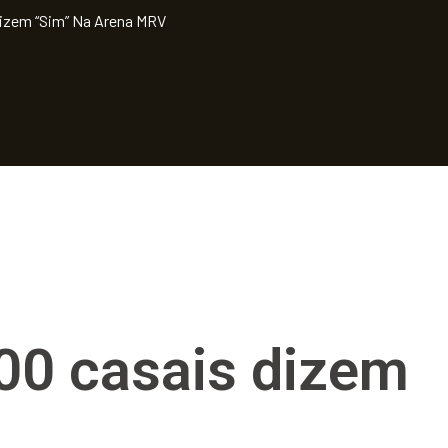
 Dizem “sim” Na Arena MRV
100 casais dizem