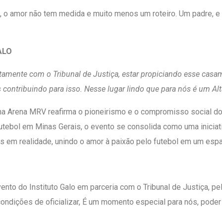
al, o amor não tem medida e muito menos um roteiro. Um padre, 
ALO
untamente com o Tribunal de Justiça, estar propiciando esse cas
contribuindo para isso. Nesse lugar lindo que para nós é um Alt
 na Arena MRV reafirma o pioneirismo e o compromisso social do 
tebol em Minas Gerais, o evento se consolida como uma iniciati
s em realidade, unindo o amor à paixão pelo futebol em um espa
vento do Instituto Galo em parceria com o Tribunal de Justiça, p
dições de oficializar, É um momento especial para nós, poder par