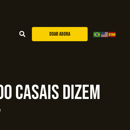
DOAR AGORA
00 casais dizem
V