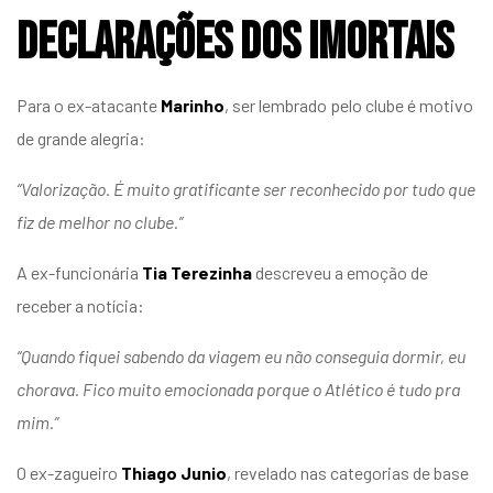
Declarações dos Imortais
Para o ex-atacante
Marinho
, ser lembrado pelo clube é motivo
de grande alegria:
“Valorização. É muito gratificante ser reconhecido por tudo que
fiz de melhor no clube.”
A ex-funcionária
Tia Terezinha
descreveu a emoção de
receber a notícia:
“Quando fiquei sabendo da viagem eu não conseguia dormir, eu
chorava. Fico muito emocionada porque o Atlético é tudo pra
mim.”
O ex-zagueiro
Thiago Junio
, revelado nas categorias de base