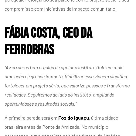
compromisso com iniciativas de impacto comunitário.
Fábia Costa, CEO da
Ferrobras
“A Ferrobras tem orgulho de apoiar o Instituto Galo em mais
uma ação de grande impacto. Viabilizar essa viagem significa
fortalecer um projeto sério, que valoriza pessoas e transforma
realidades. Seguiremos ao lado do Instituto, ampliando
oportunidades e resultados sociais.”
A primeira parada será em
Foz do Iguaçu
, última cidade
brasileira antes da Ponte da Amizade. No município
paranaense, o maior projeto social do futebol da América