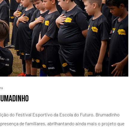
ra
rumadinho
dição do Festival Esportivo da Escola do Futuro. Brumadinho
presença de familiares, abrilhantando ainda mais o projeto que