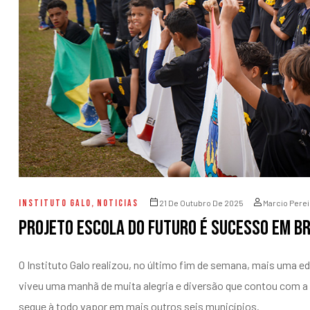
entários
INSTITUTO GALO
,
NOTICIAS
21 De Outubro De 2025
Marcio Perei
Projeto Escola do Futuro é sucesso em B
O Instituto Galo realizou, no último fim de semana, mais uma e
viveu uma manhã de muita alegria e diversão que contou com a 
segue à todo vapor em mais outros seis municípios.