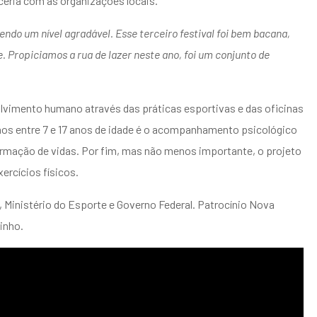
ceria com as organizações locais.
do um nível agradável. Esse terceiro festival foi bem bacana,
 Propiciamos a rua de lazer neste ano, foi um conjunto de
vimento humano através das práticas esportivas e das oficinas
os entre 7 e 17 anos de idade é o acompanhamento psicológico
ormação de vidas. Por fim, mas não menos importante, o projeto
ercícios físicos.
E, Ministério do Esporte e Governo Federal. Patrocínio Nova
inho.