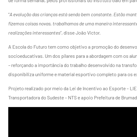
de forma semanal, pelos profissionais do Instituto Galo em par
“
A evolução das crianças está sendo bem constante. Estão manten
fizemos coisas novas, trabalhamos de uma maneira interessante.
realizações interessantes
“, disse João Victor.
A Escola do Futuro tem como objetivo a promoção do desenvol
socioeducativas. Um dos pilares para a abordagem com os alun
– reforçando a importância do trabalho desenvolvido na transf
disponibiliza uniforme e material esportivo completo para os ex
Projeto realizado por meio da Lei de Incentivo ao Esporte – LI
Transportadora do Sudeste – NTS e apoio Prefeitura de Brumad