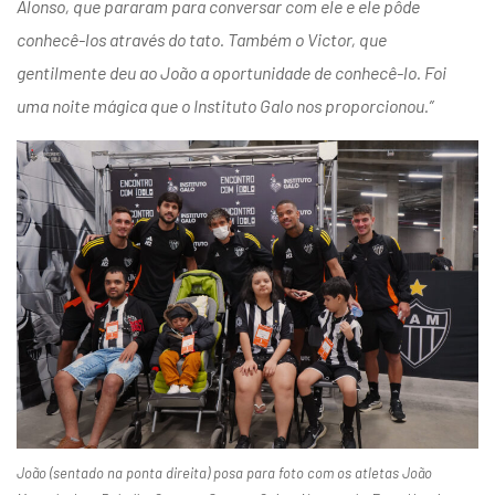
Alonso, que pararam para conversar com ele e ele pôde
conhecê-los através do tato. Também o Victor, que
gentilmente deu ao João a oportunidade de conhecê-lo. Foi
uma noite mágica que o Instituto Galo nos proporcionou.”
João (sentado na ponta direita) posa para foto com os atletas João